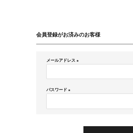
会員登録がお済みのお客様
メールアドレス
(
必
須
パスワード
)
(
必
須
)