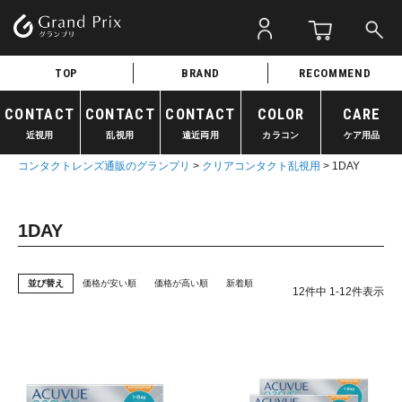
TOP
BRAND
RECOMMEND
CONTACT
CONTACT
CONTACT
COLOR
CARE
近視用
乱視用
遠近両用
カラコン
ケア用品
コンタクトレンズ通販のグランプリ
クリアコンタクト乱視用
1DAY
1DAY
並び替え
価格が安い順
価格が高い順
新着順
12
件中
1
-
12
件表示