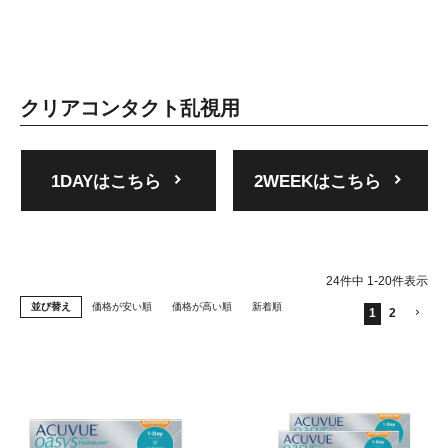
クリアコンタクト乱視用
1DAY
2WEEK
24
件中
1
-
20
件表示
並び替え
価格が安い順
価格が高い順
新着順
1
2