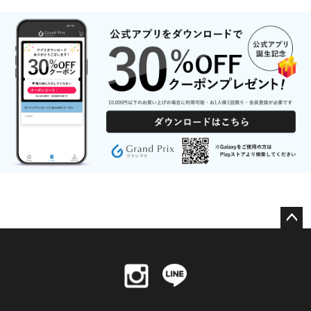
ペー
ジト
ップ
へ