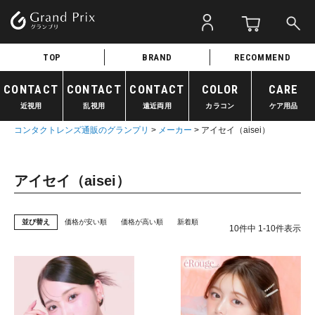
TOP
BRAND
RECOMMEND
CONTACT
CONTACT
CONTACT
COLOR
CARE
近視用
乱視用
遠近両用
カラコン
ケア用品
コンタクトレンズ通販のグランプリ
メーカー
アイセイ（aisei）
アイセイ（aisei）
並び替え
価格が安い順
価格が高い順
新着順
10
件中
1
-
10
件表示