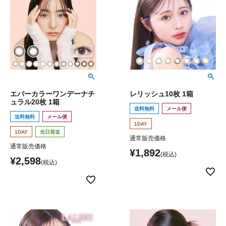
エバーカラーワンデーナチ
レリッシュ10枚 1箱
ュラル20枚 1箱
送料無料
メール便
送料無料
メール便
1DAY
1DAY
当日発送
通常販売価格
通常販売価格
¥
1,892
¥
2,598