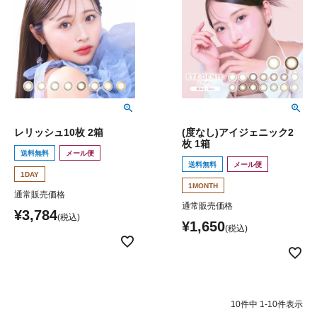
レリッシュ10枚 2箱
(度なし)アイジェニック2
枚 1箱
送料無料
メール便
送料無料
メール便
1DAY
1MONTH
通常販売価格
通常販売価格
¥
3,784
¥
1,650
10
件中
1
-
10
件表示