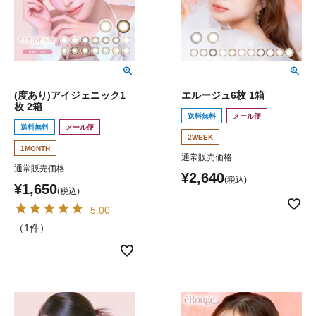
(度あり)アイジェニック1
エルージュ6枚 1箱
枚 2箱
送料無料
メール便
送料無料
メール便
2WEEK
1MONTH
通常販売価格
通常販売価格
¥
2,640
¥
1,650
5.00
（1件）