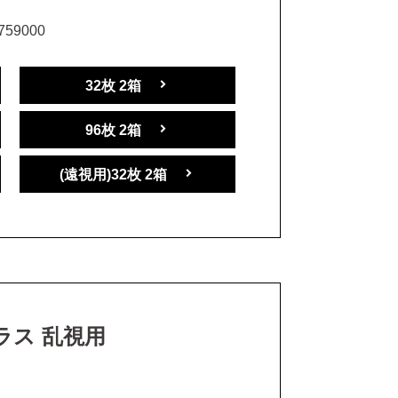
59000
32枚 2箱
96枚 2箱
(遠視用)32枚 2箱
プラス 乱視用