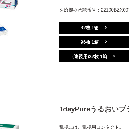
医療機器承認番号：22100BZX007
32枚 1箱
96枚 1箱
(遠視用)32枚 1箱
1dayPureうるおい
乱視には、乱視用コンタクト。