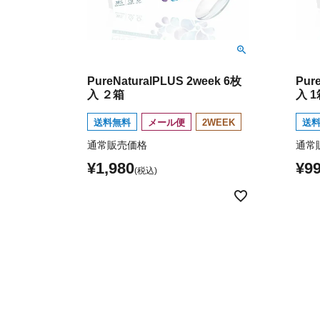
PureNaturalPLUS 2week 6枚
Pur
入 ２箱
入 1
送料無料
メール便
2WEEK
送
通常販売価格
通常
¥
1,980
¥
9