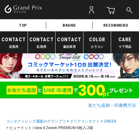
TOP
BRAND
RECOMMEND
CONTACT
CONTACT
CONTACT
COLOR
CARE
近視用
乱視用
遠近両用
カラコン
ケア用品
友だち追加・ID連携方法
コンタクトレンズ通販のグランプリ
クリアコンタクト
2WEEK
ビューイット / view it 2week PREMIUM 6枚入 2箱