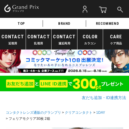
TOP
BRAND
RECOMMEND
CONTACT
CONTACT
CONTACT
COLOR
CARE
近視用
乱視用
遠近両用
カラコン
ケア用品
友だち追加・ID連携方法
コンタクトレンズ通販のグランプリ
クリアコンタクト
1DAY
フェリアモクリア30枚 2箱