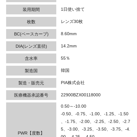
1日使い捨て
装用期間
レンズ30枚
枚数
8.60mm
BC(ベースカーブ)
14.2mm
DIA(レンズ直径)
55％
含水率
韓国
製造国
PIA株式会社
製造・販売元
22900BZX00118000
医療機器承認番号
0.50～-10.00
-0.50、-0.75、-1.00、-1.25、-1.50
、-1.75、-2.00、-2.25、-2.50、-2.7
5、-3.00、-3.25、-3.50、-3.75、-4.
PWR【度数】
00、-4.25、-4.50