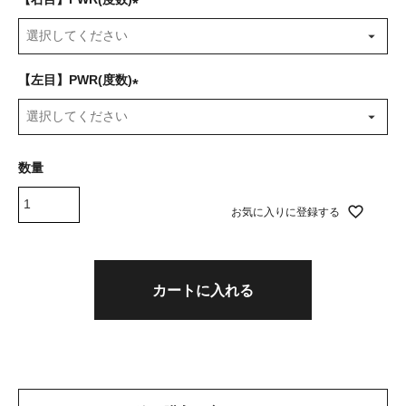
(
必
須
【左目】PWR(度数)
)
(
必
須
)
お気に入りに登録する
カートに入れる