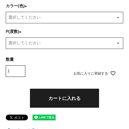
カラー(色)
(
必
須
P(度数)
)
(
必
須
)
お気に入りに登録する
カートに入れる