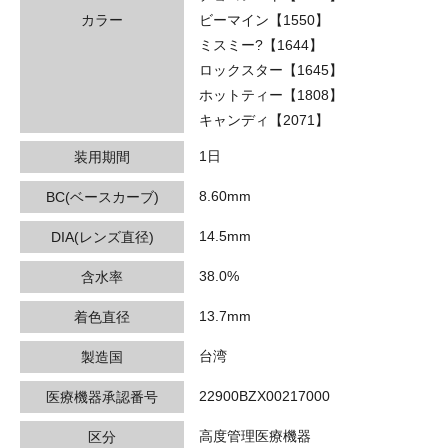
カラー
ビーマイン【1550】
ミスミー?【1644】
ロックスター【1645】
ホットティー【1808】
キャンディ【2071】
1日
装用期間
8.60mm
BC(ベースカーブ)
14.5mm
DIA(レンズ直径)
38.0%
含水率
13.7mm
着色直径
台湾
製造国
22900BZX00217000
医療機器承認番号
高度管理医療機器
区分