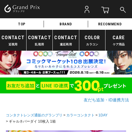
TOP
BRAND
RECOMMEND
CONTACT
CONTACT
CONTACT
COLOR
CARE
近視用
乱視用
遠近両用
カラコン
ケア用品
友だち追加・ID連携方法
コンタクトレンズ通販のグランプリ
カラーコンタクト
1DAY
ギャルネバーダイ 10枚入 1箱