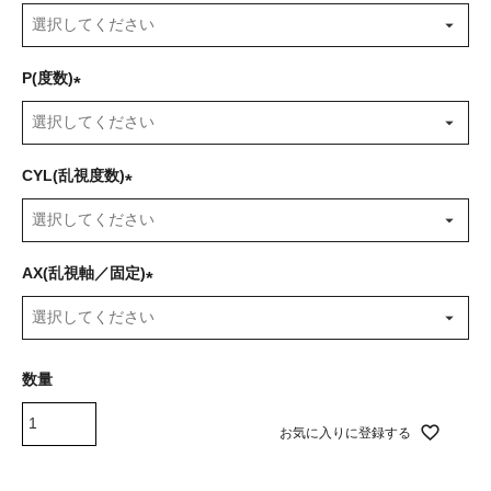
(
必
須
P(度数)
)
(
必
須
CYL(乱視度数)
)
(
必
須
AX(乱視軸／固定)
)
(
必
須
)
お気に入りに登録する