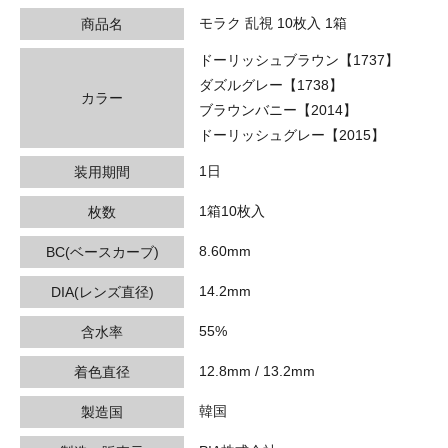
モラク 乱視 10枚入 1箱
商品名
ドーリッシュブラウン【1737】
ダズルグレー【1738】
カラー
ブラウンバニー【2014】
ドーリッシュグレー【2015】
1日
装用期間
1箱10枚入
枚数
8.60mm
BC(ベースカーブ)
14.2mm
DIA(レンズ直径)
55%
含水率
12.8mm / 13.2mm
着色直径
韓国
製造国