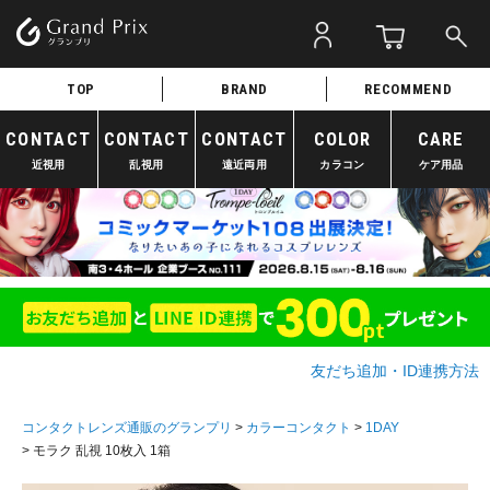
TOP
BRAND
RECOMMEND
CONTACT
CONTACT
CONTACT
COLOR
CARE
近視用
乱視用
遠近両用
カラコン
ケア用品
友だち追加・ID連携方法
コンタクトレンズ通販のグランプリ
カラーコンタクト
1DAY
モラク 乱視 10枚入 1箱