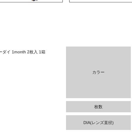
イ 1month 2枚入 1箱
カラー
枚数
DIA(レンズ直径)