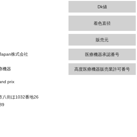
Dk値
着色直径
販売元
n Japan株式会社
医療機器承認番号
療機器
高度医療機器販売業許可番号
d prix
八街ほ1032番地26
89