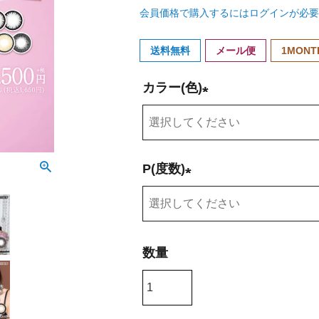
会員価格で購入するにはログインが必要
送料無料
メール便
1MONT
カラー(色)
(
必
須
P(度数)
)
(
必
須
)