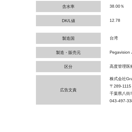
38.00％
含水率
12.78
DK/L値
台湾
製造国
Pegavisio
製造・販売元
高度管理医
区分
株式会社Gran
〒289-1115
広告文責
千葉県八街市
043-497-33