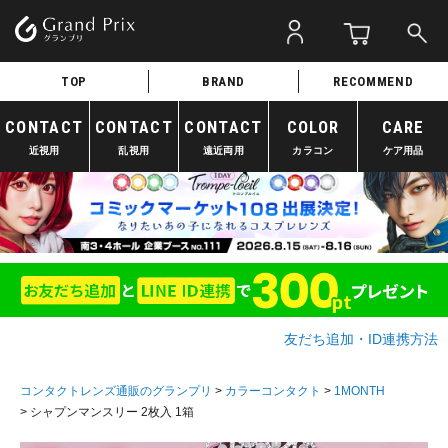
TOP
BRAND
RECOMMEND
CONTACT
CONTACT
CONTACT
COLOR
CARE
近視用
乱視用
遠近両用
カラコン
ケア用品
友だち追加・ID連携方法
コンタクトレンズ通販のグランプリ
カラーコンタクト
1MONTH
シャプンマンスリー 2枚入 1箱