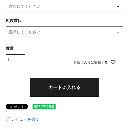
(
必
須
P(度数)
)
(
必
須
)
お気に入りに登録する
カートに入れる
レビューを書く