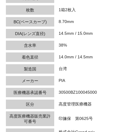
1箱2枚入
枚数
8.70mm
BC(ベースカーブ)
14.5mm / 15.0mm
DIA(レンズ直径)
38%
含水率
14.0mm / 14.5mm
着色直径
台湾
製造国
PIA
メーカー
30500BZ100045000
医療機器承認番号
高度管理医療機器
区分
高度医療機器販売業許
印旛保 第0625号
可番号
株式会社Grand prix