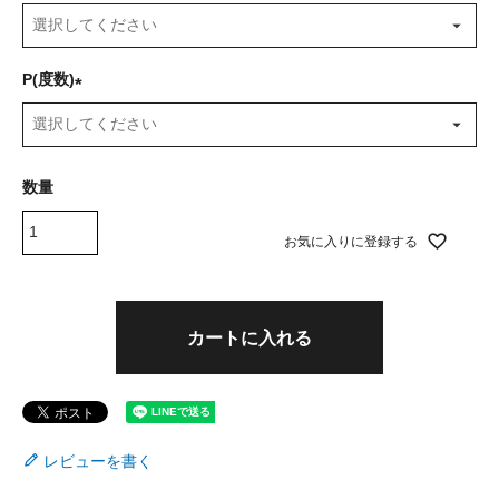
(
必
須
P(度数)
)
(
必
須
)
お気に入りに登録する
カートに入れる
レビューを書く