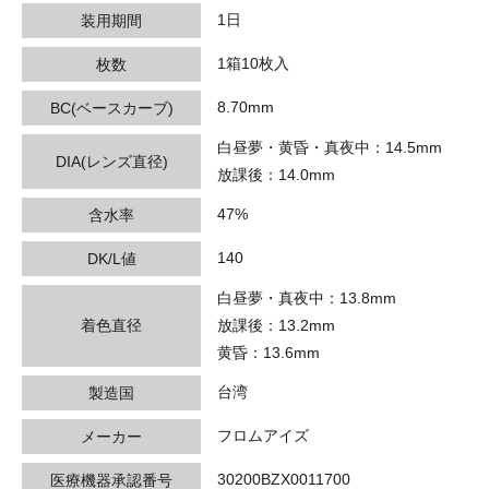
1日
装用期間
1箱10枚入
枚数
8.70mm
BC(ベースカーブ)
白昼夢・黄昏・真夜中：14.5mm
DIA(レンズ直径)
放課後：14.0mm
47%
含水率
140
DK/L値
白昼夢・真夜中：13.8mm
着色直径
放課後：13.2mm
黄昏：13.6mm
台湾
製造国
フロムアイズ
メーカー
30200BZX0011700
医療機器承認番号