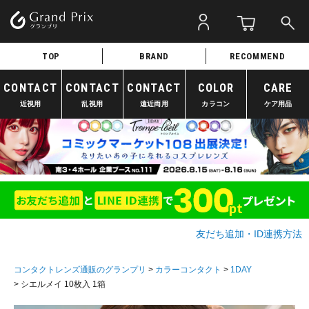
TOP
BRAND
RECOMMEND
CONTACT
CONTACT
CONTACT
COLOR
CARE
近視用
乱視用
遠近両用
カラコン
ケア用品
友だち追加・ID連携方法
コンタクトレンズ通販のグランプリ
カラーコンタクト
1DAY
シエルメイ 10枚入 1箱