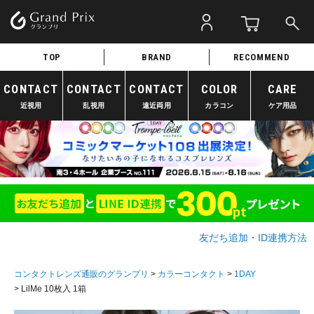
TOP
BRAND
RECOMMEND
CONTACT
CONTACT
CONTACT
COLOR
CARE
近視用
乱視用
遠近両用
カラコン
ケア用品
友だち追加・ID連携方法
コンタクトレンズ通販のグランプリ
カラーコンタクト
1DAY
LilMe 10枚入 1箱