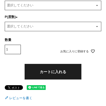
(
必
須
P(度数)
)
(
必
須
)
お気に入りに登録する
カートに入れる
レビューを書く