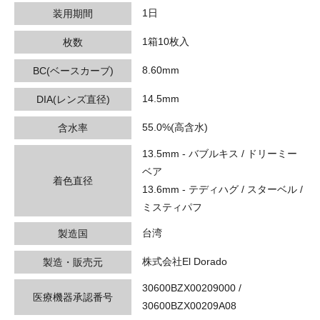
1日
装用期間
1箱10枚入
枚数
8.60mm
BC(ベースカーブ)
14.5mm
DIA(レンズ直径)
55.0%(高含水)
含水率
13.5mm - バブルキス / ドリーミー
ベア
着色直径
13.6mm - テディハグ / スターベル /
ミスティパフ
台湾
製造国
株式会社El Dorado
製造・販売元
30600BZX00209000 /
医療機器承認番号
30600BZX00209A08