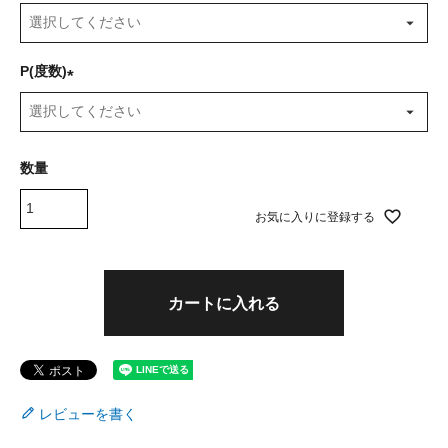
(
必
須
P(度数)
)
(
必
須
)
お気に入りに登録する
カートに入れる
レビューを書く