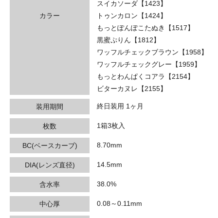
スイカソーダ【1423】
カラー
トゥンカロン【1424】
もっとぽんぽこたぬき【1517】
黒蜜ぷりん【1812】
ワッフルチェックブラウン【1958】
ワッフルチェックグレー【1959】
もっとわんぱくコアラ【2154】
ビターカヌレ【2155】
終日装用 1ヶ月
装用期間
1箱3枚入
枚数
8.70mm
BC(ベースカーブ)
14.5mm
DIA(レンズ直径)
38.0%
含水率
0.08～0.11mm
中心厚