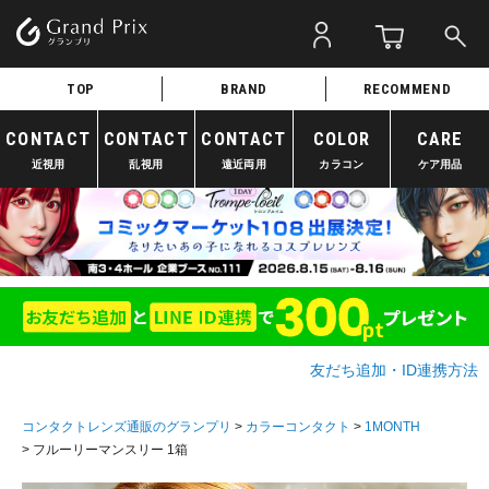
TOP
BRAND
RECOMMEND
CONTACT
CONTACT
CONTACT
COLOR
CARE
近視用
乱視用
遠近両用
カラコン
ケア用品
友だち追加・ID連携方法
コンタクトレンズ通販のグランプリ
カラーコンタクト
1MONTH
フルーリーマンスリー 1箱