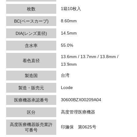
1箱10枚入
枚数
8.60mm
BC(ベースカーブ)
14.5mm
DIA(レンズ直径)
55.0%
含水率
13.6mm / 13.7mm / 13.8mm /
着色直径
13.9mm
台湾
製造国
Lcode
製造・販売元
30600BZX00209A04
医療機器承認番号
高度管理医療機器
区分
高度医療機器販売業許
印旛保 第0625号
可番号