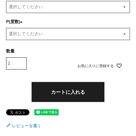
(
必
須
P(度数)
)
(
必
須
)
お気に入りに登録する
カートに入れる
レビューを書く