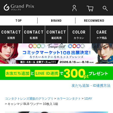
TOP
BRAND
RECOMMEND
CONTACT
CONTACT
CONTACT
COLOR
CARE
近視用
乱視用
遠近両用
カラコン
ケア用品
友だち追加・ID連携方法
コンタクトレンズ通販のグランプリ
カラーコンタクト
1DAY
キャンマジ BLB ワンデー 10枚入 1箱