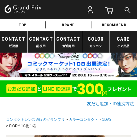
TOP
BRAND
RECOMMEND
CONTACT
CONTACT
CONTACT
COLOR
CARE
近視用
乱視用
遠近両用
カラコン
ケア用品
友だち追加・ID連携方法
コンタクトレンズ通販のグランプリ
カラーコンタクト
1DAY
FIORY 10枚 1箱