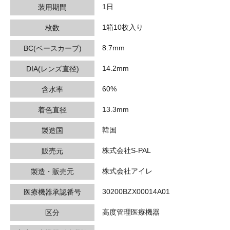
1日
装用期間
1箱10枚入り
枚数
8.7mm
BC(ベースカーブ)
14.2mm
DIA(レンズ直径)
60%
含水率
13.3mm
着色直径
韓国
製造国
株式会社S-PAL
販売元
株式会社アイレ
製造・販売元
30200BZX00014A01
医療機器承認番号
高度管理医療機器
区分