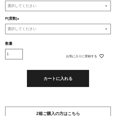
(
必
須
P(度数)
)
(
必
須
)
お気に入りに登録する
カートに入れる
2箱ご購入の方はこちら