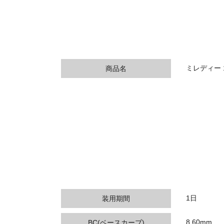
ミレディー 
商品名
1日
装用期間
8.60mm
BC(ベースカーブ)