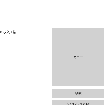
10枚入 1箱
カラー
枚数
DIA(レンズ直径)