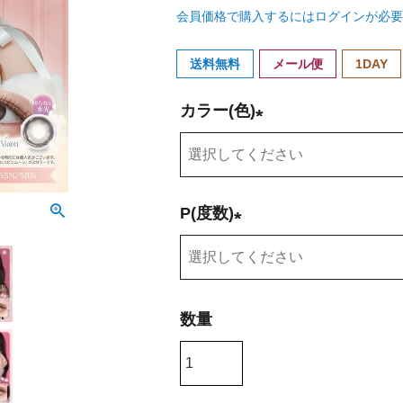
会員価格で購入するにはログインが必要
送料無料
メール便
1DAY
カラー(色)
(
必
須
P(度数)
)
(
必
須
)