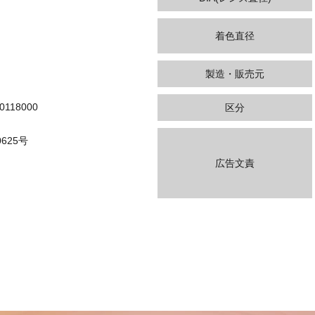
着色直径
製造・販売元
0118000
区分
625号
広告文責