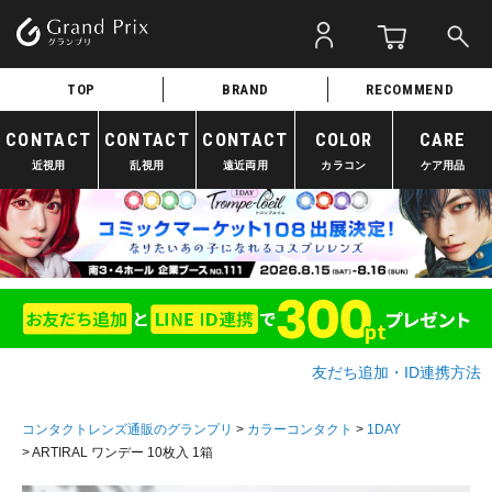
TOP
BRAND
RECOMMEND
CONTACT
CONTACT
CONTACT
COLOR
CARE
近視用
乱視用
遠近両用
カラコン
ケア用品
友だち追加・ID連携方法
コンタクトレンズ通販のグランプリ
カラーコンタクト
1DAY
ARTIRAL ワンデー 10枚入 1箱