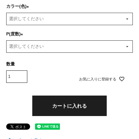
カラー(色)
(
必
須
P(度数)
)
(
必
須
)
お気に入りに登録する
カートに入れる