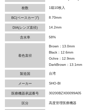
1箱10枚入
枚数
8.70mm
BC(ベースカーブ)
14.2mm
DIA(レンズ直径)
58%
含水率
Brown：13.0mm
Black：12.6mm
着色直径
Ochre：12.9mm
DarkBrown：13.1mm
台湾
製造国
SHO-BI
メーカー
30200BZX00099A05
医療機器承認番号
高度管理医療機器
区分