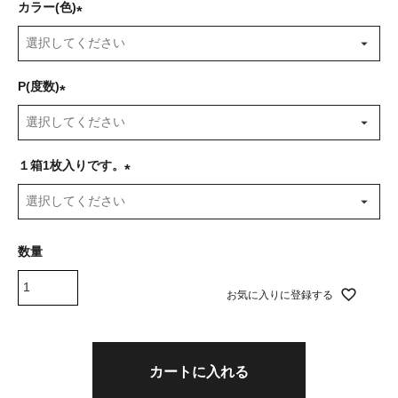
カラー(色)
(
必
須
P(度数)
)
(
必
須
１箱1枚入りです。
)
(
必
須
)
お気に入りに登録する
カートに入れる