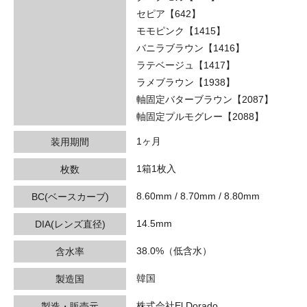
セピア【642】
モモピンク【1415】
バニラブラウン【1416】
ラテベージュ【1417】
ラメブラウン【1938】
軸固定バターブラウン【2087】
軸固定プルモグレー【2088】
1ヶ月
装用期間
1箱1枚入
枚数
8.60mm / 8.70mm / 8.80mm
BC(ベースカーブ)
14.5mm
DIA(レンズ直径)
38.0%（低含水）
含水率
韓国
製造国
株式会社El Dorado
製造・販売元