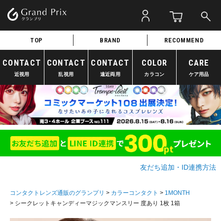
TOP
BRAND
RECOMMEND
CONTACT
CONTACT
CONTACT
COLOR
CARE
近視用
乱視用
遠近両用
カラコン
ケア用品
友だち追加・ID連携方法
コンタクトレンズ通販のグランプリ
カラーコンタクト
1MONTH
シークレットキャンディーマジックマンスリー 度あり 1枚 1箱