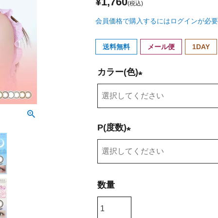
¥
1,760
会員価格で購入するにはログインが必要
送料無料
メール便
1DAY
カラー(色)
(
必
須
P(度数)
)
(
必
須
)