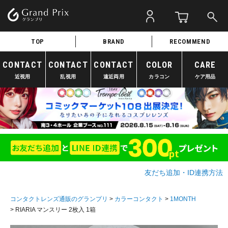
TOP
BRAND
RECOMMEND
CONTACT
CONTACT
CONTACT
COLOR
CARE
近視用
乱視用
遠近両用
カラコン
ケア用品
友だち追加・ID連携方法
コンタクトレンズ通販のグランプリ
カラーコンタクト
1MONTH
RIARIA マンスリー 2枚入 1箱