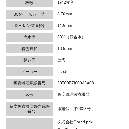
1箱2枚入
枚数
8.70mm
BC(ベースカーブ)
14.5mm
DIA(レンズ直径)
38%（低含水）
含水率
13.5mm
着色直径
台湾
製造国
Lcode
メーカー
30500BZI00045A08
医療機器承認番号
高度管理医療機器
区分
高度医療機器販売業許
印旛保 第0625号
可番号
株式会社Grand prix
〒289-1115