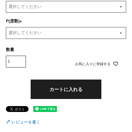
(
必
須
P(度数)
)
(
必
須
)
お気に入りに登録する
カートに入れる
レビューを書く