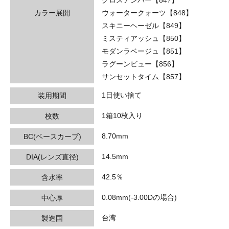
カラー展開
ウォータークォーツ【848】
スキニーヘーゼル【849】
ミスティアッシュ【850】
モダンラベージュ【851】
ラグーンビュー【856】
サンセットタイム【857】
1日使い捨て
装用期間
1箱10枚入り
枚数
8.70mm
BC(ベースカーブ)
14.5mm
DIA(レンズ直径)
42.5％
含水率
0.08mm(-3.00Dの場合)
中心厚
台湾
製造国