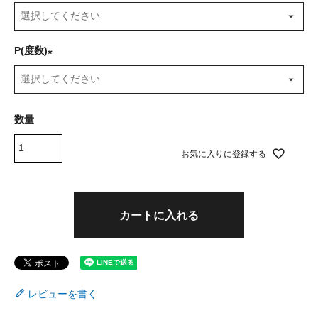
(
必
須
P(度数)
)
(
必
須
)
お気に入りに登録する
カートに入れる
レビューを書く