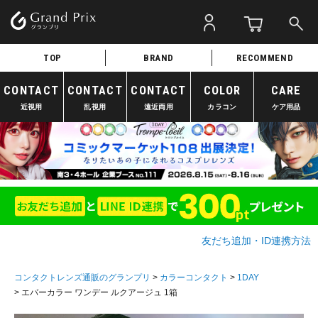
TOP
BRAND
RECOMMEND
CONTACT
CONTACT
CONTACT
COLOR
CARE
近視用
乱視用
遠近両用
カラコン
ケア用品
友だち追加・ID連携方法
コンタクトレンズ通販のグランプリ
カラーコンタクト
1DAY
エバーカラー ワンデー ルクアージュ 1箱