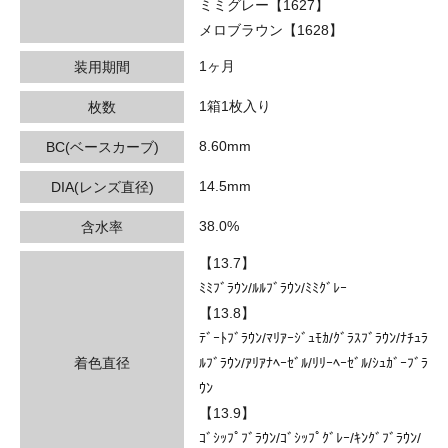
ミミグレー【1627】
メロブラウン【1628】
1ヶ月
装用期間
1箱1枚入り
枚数
8.60mm
BC(ベースカーブ)
14.5mm
DIA(レンズ直径)
38.0%
含水率
【13.7】
ﾐﾐﾌﾞﾗｳﾝ/ﾙﾙﾌﾞﾗｳﾝ/ﾐﾐｸﾞﾚｰ
【13.8】
ﾃﾞｰﾄﾌﾞﾗｳﾝ/ﾏﾘｱｰｼﾞｭﾓｶ/ｸﾞﾗｽﾌﾞﾗｳﾝ/ﾅﾁｭﾗ
着色直径
ﾙﾌﾞﾗｳﾝ/ｱﾘｱﾅﾍｰｾﾞﾙ/ﾘﾘｰﾍｰｾﾞﾙ/ｼｭｶﾞｰﾌﾞﾗ
ｳﾝ
【13.9】
ｺﾞｼｯﾌﾟﾌﾞﾗｳﾝ/ｺﾞｼｯﾌﾟｸﾞﾚｰ/ｷﾝｸﾞﾌﾞﾗｳﾝ/