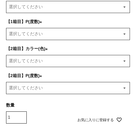
(
必
須
【1箱目】P(度数)
)
(
必
須
【2箱目】カラー(色)
)
(
必
須
【2箱目】P(度数)
)
(
必
須
)
お気に入りに登録する