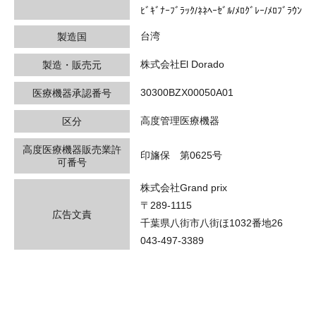
ﾋﾞｷﾞﾅｰﾌﾞﾗｯｸ/ﾈﾈﾍｰｾﾞﾙ/ﾒﾛｸﾞﾚｰ/ﾒﾛﾌﾞﾗｳﾝ
台湾
製造国
株式会社El Dorado
製造・販売元
30300BZX00050A01
医療機器承認番号
高度管理医療機器
区分
高度医療機器販売業許
印旛保 第0625号
可番号
株式会社Grand prix
〒289-1115
広告文責
千葉県八街市八街ほ1032番地26
043-497-3389