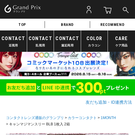
TOP
BRAND
RECOMMEND
CONTACT
CONTACT
CONTACT
COLOR
CARE
近視用
乱視用
遠近両用
カラコン
ケア用品
友だち追加・ID連携方法
コンタクトレンズ通販のグランプリ
カラーコンタクト
1MONTH
キャンマジマンスリー BLB 1枚入 2箱