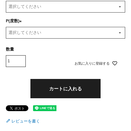
(
必
須
P(度数)
)
(
必
須
)
お気に入りに登録する
カートに入れる
レビューを書く