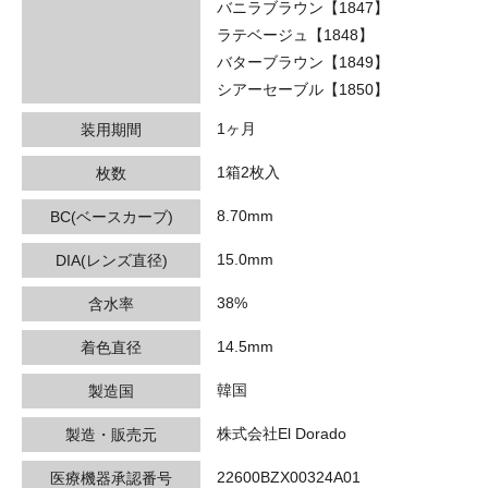
バニラブラウン【1847】
ラテベージュ【1848】
バターブラウン【1849】
シアーセーブル【1850】
1ヶ月
装用期間
1箱2枚入
枚数
8.70mm
BC(ベースカーブ)
15.0mm
DIA(レンズ直径)
38%
含水率
14.5mm
着色直径
韓国
製造国
株式会社El Dorado
製造・販売元
22600BZX00324A01
医療機器承認番号