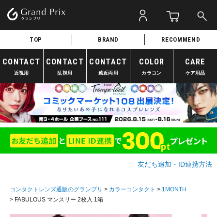
TOP
BRAND
RECOMMEND
CONTACT
CONTACT
CONTACT
COLOR
CARE
近視用
乱視用
遠近両用
カラコン
ケア用品
友だち追加・ID連携方法
コンタクトレンズ通販のグランプリ
カラーコンタクト
1MONTH
FABULOUS マンスリー 2枚入 1箱