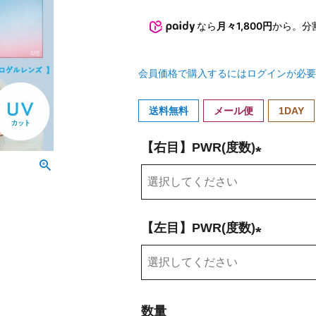
なら
月々1,800円
から。分
会員価格で購入するにはログインが必要
送料無料
メール便
1DAY
【右目】PWR(度数)
(
必
須
【左目】PWR(度数)
)
(
必
須