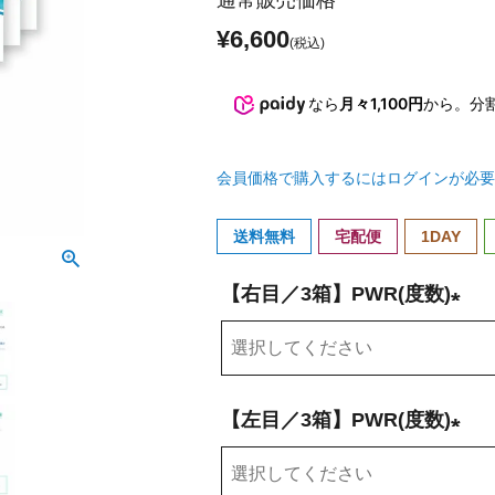
通常販売価格
¥
6,600
なら
月々1,100円
から。分
会員価格で購入するにはログインが必要
送料無料
宅配便
1DAY
【右目／3箱】PWR(度数)
(
必
須
【左目／3箱】PWR(度数)
)
(