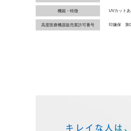
UVカット
機能・特徴
印旛保 第0
高度医療機器販売業許可番号