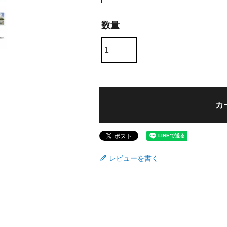
必
須
)
カ
レビューを書く