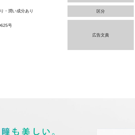
あり・潤い成分あり
区分
625号
広告文責