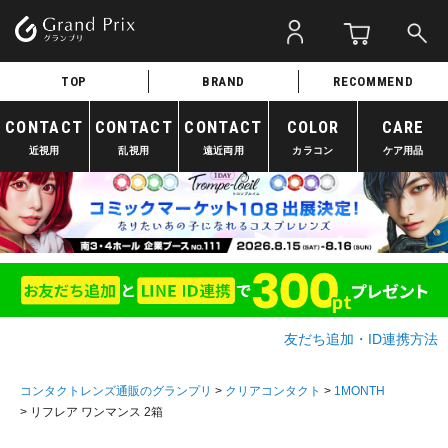
TOP
BRAND
RECOMMEND
CONTACT
CONTACT
CONTACT
COLOR
CARE
近視用
乱視用
遠近両用
カラコン
ケア用品
友だち追加・ID連携方法
コンタクトレンズ通販のグランプリ
クリアコンタクト
1MONTH
リフレア ワンマンス 2箱