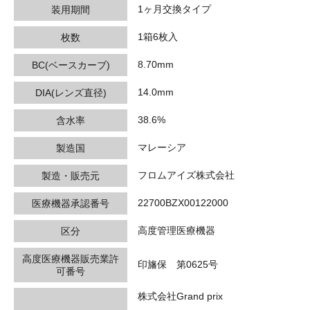
1ヶ月交換タイプ
装用期間
1箱6枚入
枚数
8.70mm
BC(ベースカーブ)
14.0mm
DIA(レンズ直径)
38.6%
含水率
マレーシア
製造国
フロムアイズ株式会社
製造・販売元
22700BZX00122000
医療機器承認番号
高度管理医療機器
区分
高度医療機器販売業許
印旛保 第0625号
可番号
株式会社Grand prix