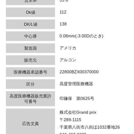
33％
含水率
112
Dk値
138
DK/L値
0.08mm(-3.00Dのとき)
中心厚
アメリカ
製造国
アルコン
販売元
22800BZX00370000
医療機器承認番号
高度管理医療機器
区分
高度医療機器販売業許
印旛保 第0625号
可番号
株式会社Grand prix
〒289-1115
広告文責
千葉県八街市八街ほ1032番地26