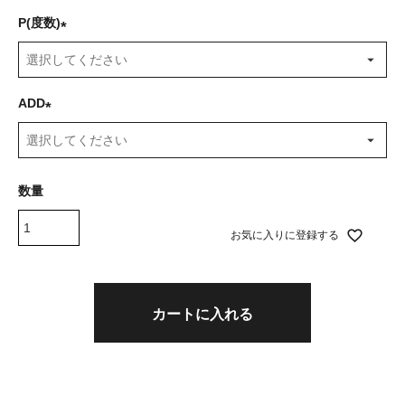
P(度数)
(
必
須
ADD
)
(
必
須
)
お気に入りに登録する
カートに入れる