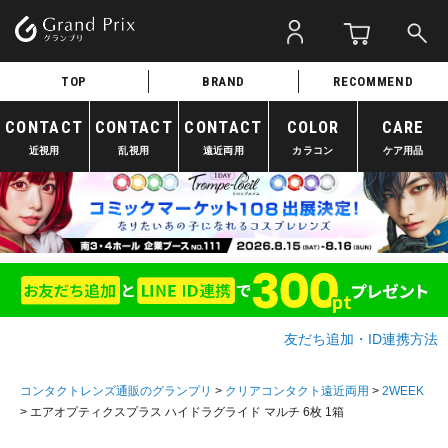
TOP
BRAND
RECOMMEND
CONTACT
CONTACT
CONTACT
COLOR
CARE
近視用
乱視用
遠近両用
カラコン
ケア用品
友だち追加・ID連携方法
コンタクトレンズ通販のグランプリ
クリアコンタクト遠近両用
2WEEK
エアオプティクスプラス ハイドラグライド マルチ 6枚 1箱