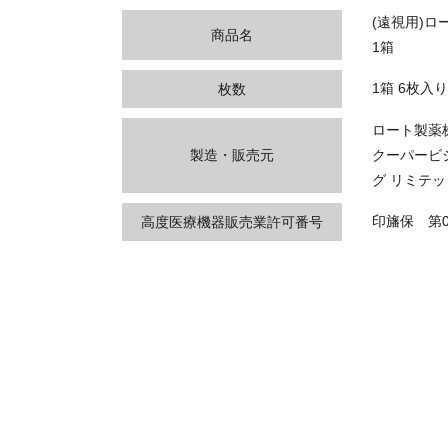
(遠視用)ロ
商品名
1箱
1箱 6枚入り
枚数
ロート製薬
製造・販売元
クーパービ
グ リミテッ
印旛保 第0
高度医療機器販売業許可番号