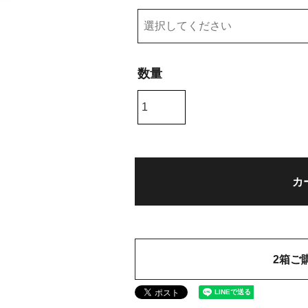
)
カ
2箱ご