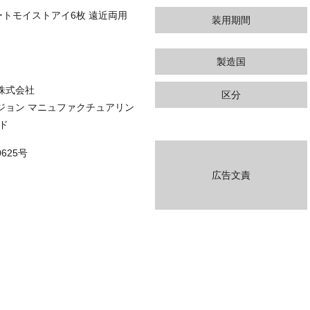
ートモイストアイ6枚 遠近両用
装用期間
製造国
株式会社
区分
ジョン マニュファクチュアリン
ド
625号
広告文責