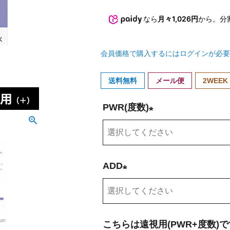
なら
月々1,026円
から。分
会員価格で購入するにはログインが必要
送料無料
メール便
2WEEK
PWR(度数)
(
必
須
ADD
)
(
必
須
こちらは遠視用(PWR+度数)で