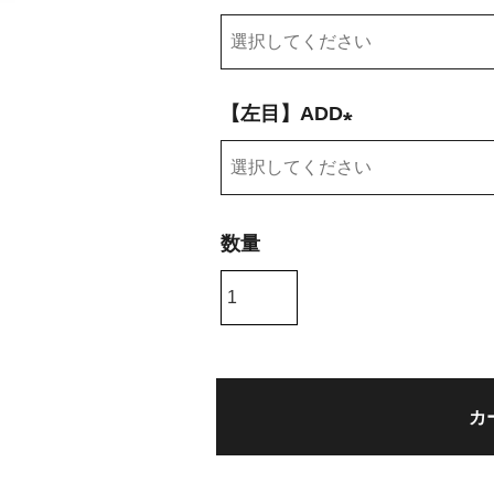
)
(
必
須
【左目】ADD
)
(
必
須
)
カ