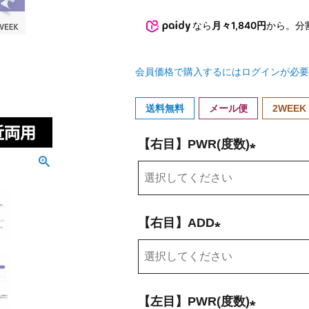
なら
月々1,840円
から。分
会員価格で購入するにはログインが必要
送料無料
メール便
2WEEK
【右目】PWR(度数)
(
必
須
【右目】ADD
)
(
必
須
【左目】PWR(度数)