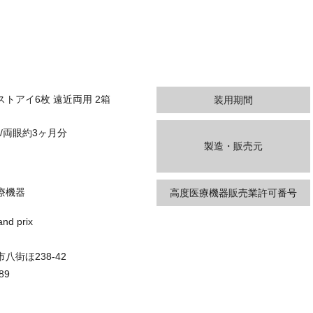
トアイ6枚 遠近両用 2箱
装用期間
り/両眼約3ヶ月分
製造・販売元
療機器
高度医療機器販売業許可番号
d prix
八街ほ238-42
89