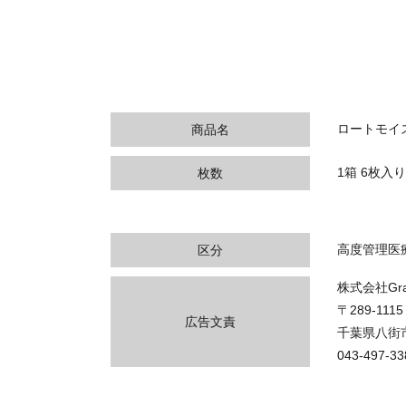
ロートモイス
商品名
1箱 6枚入
枚数
高度管理医
区分
株式会社Gran
〒289-1115
広告文責
千葉県八街市
043-497-33