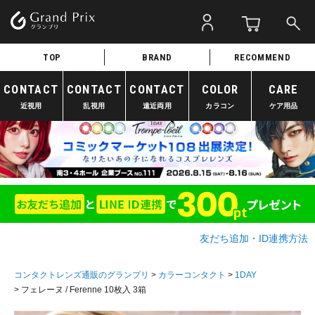
TOP
BRAND
RECOMMEND
CONTACT
CONTACT
CONTACT
COLOR
CARE
近視用
乱視用
遠近両用
カラコン
ケア用品
友だち追加・ID連携方法
コンタクトレンズ通販のグランプリ
カラーコンタクト
1DAY
フェレーヌ / Ferenne 10枚入 3箱