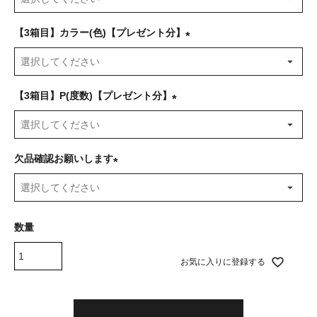
必
須
【3箱目】カラー(色)【プレゼント分】
)
(
必
須
【3箱目】P(度数)【プレゼント分】
)
(
必
須
欠品確認お願いします
)
(
必
須
)
お気に入りに登録する