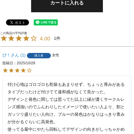
カートに入れる
4.00
1
ぴ！
1
女性
購入者
投稿日
2025/10/28
付け心地はゴロゴロも乾燥もあまりせず、ちょっと厚みがある
タイプだったけど付けてて違和感がなくて良かった。

デザインと発色に関しては思ってた以上に縁が濃くサークルレ
ンズ感強いのでふんわりしたイメージで使いたい人より、割と
ガッツリ盛りたい人向け。ブルーの発色はかなりはっきり青み
が分かるぐらいに高発色。

使ってる最中にやたら回転してデザインの向きがしっちゃかめ