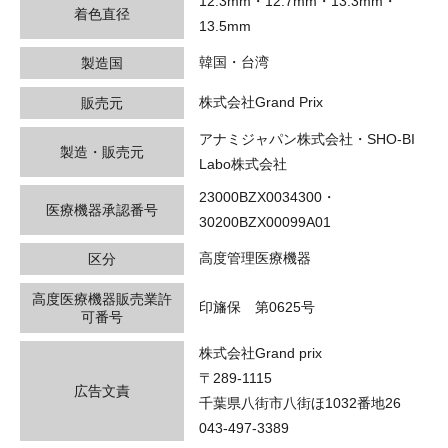
12.3mm・12.7mm・13.3mm・
着色直径
13.5mm
韓国・台湾
製造国
株式会社Grand Prix
販売元
アナミジャパン株式会社・SHO-BI
製造・販売元
Labo株式会社
23000BZX0034300・
医療機器承認番号
30200BZX00099A01
高度管理医療機器
区分
高度医療機器販売業許
印旛保 第0625号
可番号
株式会社Grand prix
〒289-1115
広告文責
千葉県八街市八街ほ1032番地26
043-497-3389