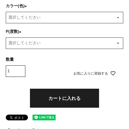
カラー(色)
(
必
須
P(度数)
)
(
必
須
)
お気に入りに登録する
カートに入れる