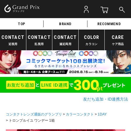
TOP
BRAND
RECOMMEND
CONTACT
CONTACT
CONTACT
COLOR
CARE
近視用
乱視用
遠近両用
カラコン
ケア用品
友だち追加・ID連携方法
コンタクトレンズ通販のグランプリ
カラーコンタクト
1DAY
トロンプルイユ ワンデー 1箱