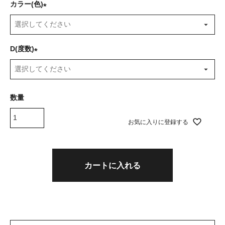
カラー(色)
(
必
須
D(度数)
)
(
必
須
)
お気に入りに登録する
カートに入れる