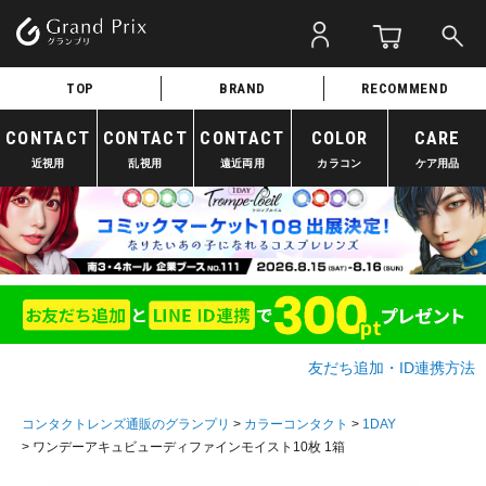
TOP
BRAND
RECOMMEND
CONTACT
CONTACT
CONTACT
COLOR
CARE
近視用
乱視用
遠近両用
カラコン
ケア用品
友だち追加・ID連携方法
コンタクトレンズ通販のグランプリ
カラーコンタクト
1DAY
ワンデーアキュビューディファインモイスト10枚 1箱