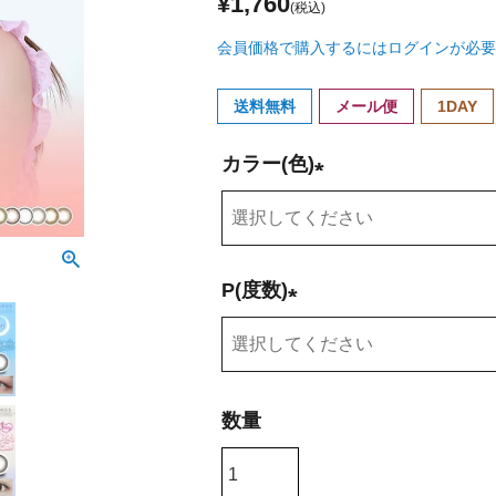
¥
1,760
会員価格で購入するにはログインが必要
送料無料
メール便
1DAY
カラー(色)
(
必
須
P(度数)
)
(
必
須
)