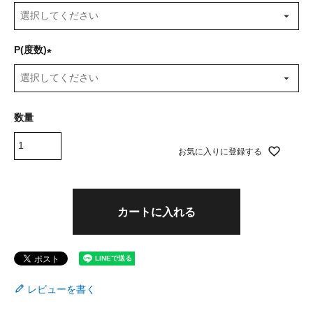
(
必
須
P(度数)
)
(
必
須
)
お気に入りに登録する
カートに入れる
レビューを書く