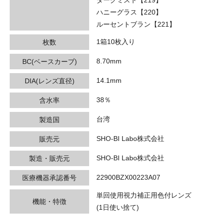
ハニーグラス【220】
ルーセントブラン【221】
1箱10枚入り
枚数
8.70mm
BC(ベースカーブ)
14.1mm
DIA(レンズ直径)
38％
含水率
台湾
製造国
SHO-BI Labo株式会社
販売元
SHO-BI Labo株式会社
製造・販売元
22900BZX00223A07
医療機器承認番号
単回使用視力補正用色付レンズ
機能・特徴
(1日使い捨て)