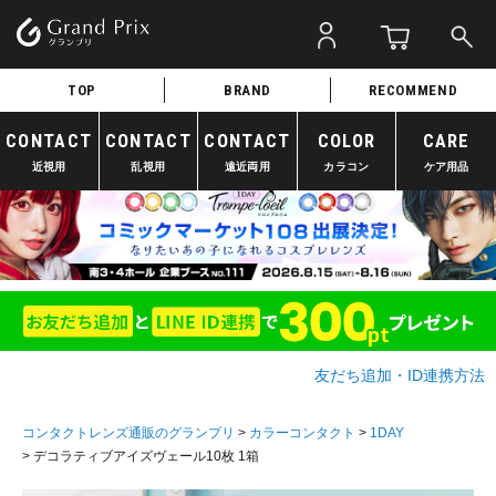
TOP
BRAND
RECOMMEND
CONTACT
CONTACT
CONTACT
COLOR
CARE
近視用
乱視用
遠近両用
カラコン
ケア用品
友だち追加・ID連携方法
コンタクトレンズ通販のグランプリ
カラーコンタクト
1DAY
デコラティブアイズヴェール10枚 1箱