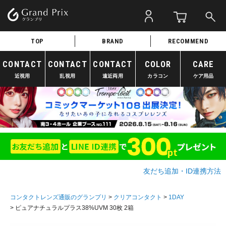
TOP
BRAND
RECOMMEND
CONTACT
CONTACT
CONTACT
COLOR
CARE
近視用
乱視用
遠近両用
カラコン
ケア用品
友だち追加・ID連携方法
コンタクトレンズ通販のグランプリ
クリアコンタクト
1DAY
ピュアナチュラルプラス38%UVM 30枚 2箱