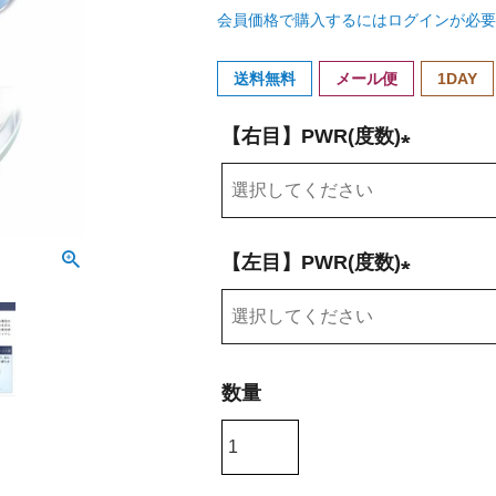
会員価格で購入するにはログインが必要
送料無料
メール便
1DAY
【右目】PWR(度数)
(
必
須
【左目】PWR(度数)
)
(
必
須
)