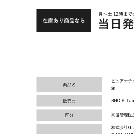
ピュアナチュ
商品名
箱
SHO-BI L
販売元
高度管理医
区分
株式会社Gran