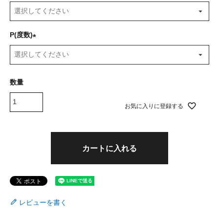
(
必
須
P(度数)
)
(
必
須
)
お気に入りに登録する
カートに入れる
レビューを書く