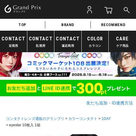
TOP
BRAND
RECOMMEND
CONTACT
CONTACT
CONTACT
COLOR
CARE
近視用
乱視用
遠近両用
カラコン
ケア用品
友だち追加・ID連携方法
コンタクトレンズ通販のグランプリ
カラーコンタクト
1DAY
eyestar 10枚入 1箱