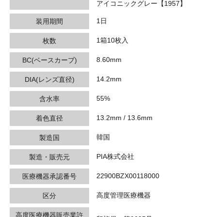
アイコニックグレー【1957】
1日
装用期間
1箱10枚入
枚数
8.60mm
BC(ベースカーブ)
14.2mm
DIA(レンズ直径)
55%
含水率
13.2mm / 13.6mm
着色直径
韓国
製造国
PIA株式会社
製造・販売元
22900BZX00118000
医療機器承認番号
高度管理医療機器
区分
高度医療機器販売業許