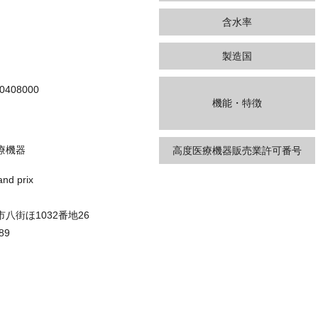
含水率
製造国
0408000
機能・特徴
療機器
高度医療機器販売業許可番号
d prix
八街ほ1032番地26
89