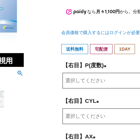
なら
月々1,100円
から。分
会員価格で購入するにはログインが必要
送料無料
宅配便
1DAY
【右目】P(度数)
(
必
須
【右目】CYL
)
(
必
須
【右目】AX