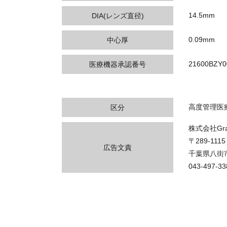
14.5mm
DIA(レンズ直径)
0.09mm
中心厚
21600BZY0
医療機器承認番号
高度管理医
区分
株式会社Gran
〒289-1115
広告文責
千葉県八街市
043-497-33